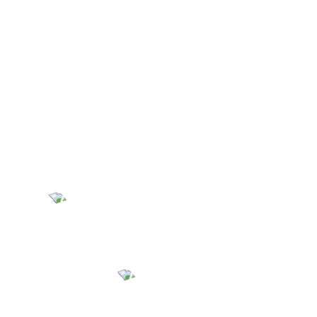
T
r
u
s
t
e
d
b
y
I
n
d
u
s
t
r
y
L
e
a
d
e
r
s